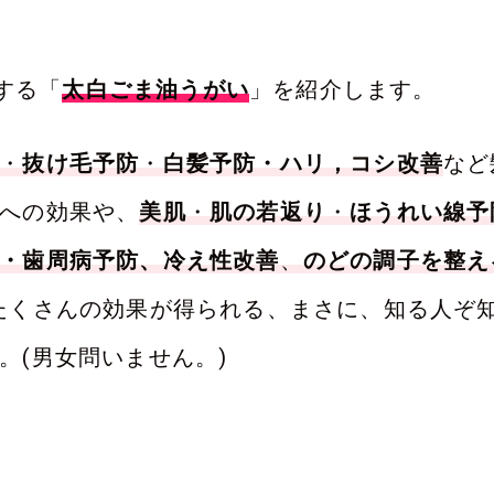
する「
太白ごま油うがい
」を紹介します。
・
抜け毛予防
・
白髪予防・ハリ，コシ改善
など
への効果や、
美肌
・
肌の若返り
・
ほうれい線予
・歯周病予防、冷え性改善
、
のどの調子を整え
たくさんの効果が得られる、まさに、知る人ぞ
。(男女問いません。)