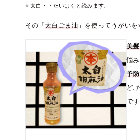
※ 太白・・たいはくと読みます.
その「
太白ごま油
」を使ってうがいを
美髪
悩み
予防
ど‥
です