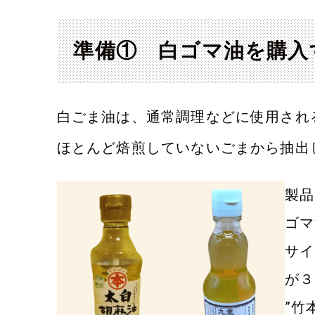
準備① 白ゴマ油を購入
白ごま油は、通常調理などに使用され
ほとんど焙煎していないごまから抽出
製品
ゴマ
サイ
が３
”竹