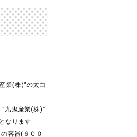
産業(株)”の太白
”九鬼産業(株)”
となります。
ンの容器(６００