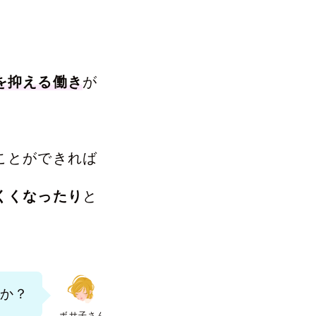
を抑える働き
が
ことができれば
くくなったり
と
か？
ボサ子さん