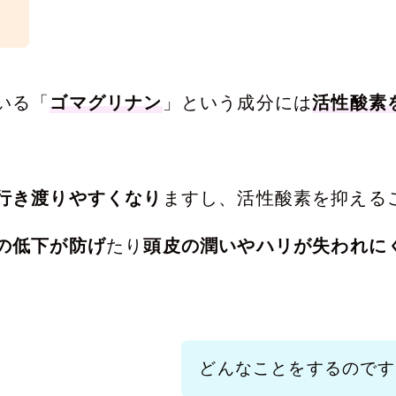
。
いる「
ゴマグリナン
」という成分には
活性酸素
行き渡りやすくなり
ますし、活性酸素を抑える
の低下が防げ
たり
頭皮の潤いやハリが失われに
どんなことをするのです