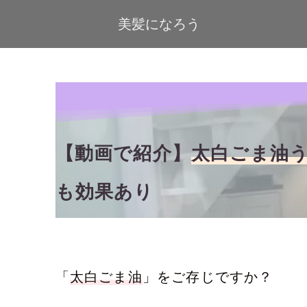
美髪になろう
【動画で紹介】
太白ごま油
も効果あり
「
太白ごま油
」をご存じですか？