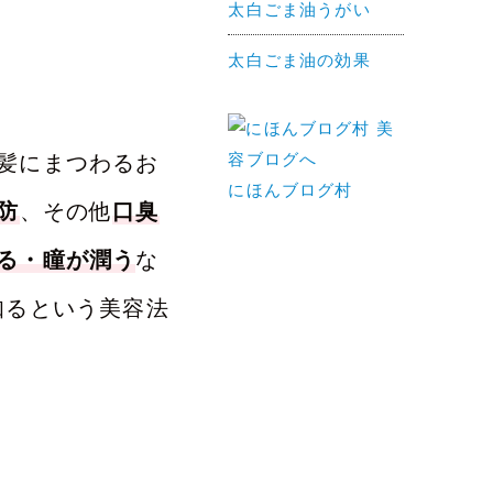
太白ごま油うがい
太白ごま油の効果
髪にまつわるお
にほんブログ村
防
、その他
口臭
る・瞳が潤う
な
知るという美容法