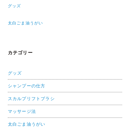
投
グッズ
稿
ナ
太白ごま油うがい
ビ
ゲ
ー
カテゴリー
シ
ョ
グッズ
ン
シャンプーの仕方
スカルプリフトブラシ
マッサージ法
太白ごま油うがい